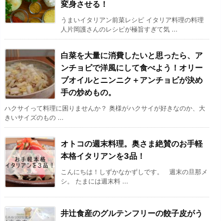
変身させる！
うまいイタリアン前菜レシピ イタリア料理の料理
人片岡護さんのレシピが極旨すぎて気 ...
白菜を大量に消費したいと思ったら、ア
ンチョビで洋風にして食べよう！オリー
ブオイルとニンニク＋アンチョビが決め
手の炒めもの。
ハクサイって料理に困りませんか？ 奥様がハクサイが好きなのか、大
きいサイズのもの ...
オトコの週末料理。奥さま絶賛のお手軽
本格イタリアンを3品！
こんにちは！しずかなかずしです。 週末の旦那メ
シ。 たまには週末料 ...
井辻食産のグルテンフリーの餃子皮がう