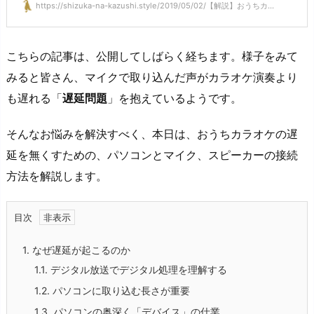
https://shizuka-na-kazushi.style/2019/05/02/【解説】おうちカ...
こちらの記事は、公開してしばらく経ちます。様子をみて
みると皆さん、マイクで取り込んだ声がカラオケ演奏より
も遅れる「
遅延問題
」を抱えているようです。
そんなお悩みを解決すべく、本日は、おうちカラオケの遅
延を無くすための、パソコンとマイク、スピーカーの接続
方法を解説します。
目次
1.
なぜ遅延が起こるのか
1.1.
デジタル放送でデジタル処理を理解する
1.2.
パソコンに取り込む長さが重要
1.3.
パソコンの奥深く「デバイス」の仕業