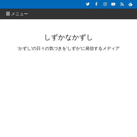
メニュー
しずかなかずし
'かずし'の日々の気づきを'しずか'に発信するメディア