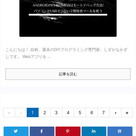
こんにちは！ 自称、週末のDIYプログラミング専門家、しずかなかず
しです。 Webアプリを ...
記事を読む
«
‹
1
2
3
4
5
6
7
›
»
B!