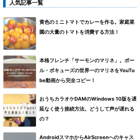
人気記事一覧
黄色のミニトマトでカレーを作る。家庭菜
園の大量のトマトを消費する方法！
本格フレンチ「サーモンのマリネ」。ポー
ル・ボキューズの世界一のマリネをYouTu
be動画から完全コピー！
おうちカラオケDAMのWindows 10版を遅
延なく使う接続方法。どうして声が遅れる
の？
AndroidスマホからAirScreenへのキャス