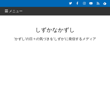
メニュー
しずかなかずし
'かずし'の日々の気づきを'しずか'に発信するメディア