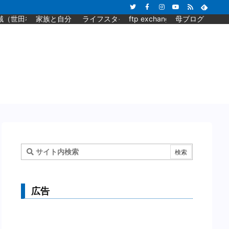
域（世田谷）と旅行
家族と自分
ライフスタイル
ftp exchange blog
母ブログ
広告