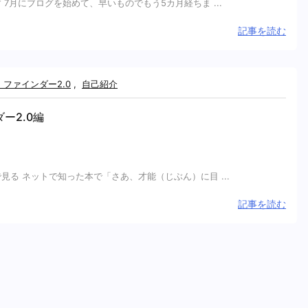
7月にブログを始めて、早いものでもう5カ月経ちま ...
記事を読む
ファインダー2.0
,
自己紹介
ー2.0編
る ネットで知った本で「さあ、才能（じぶん）に目 ...
記事を読む