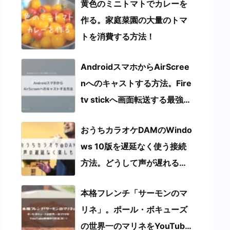
黄色のミニトマトでカレーを
作る。家庭菜園の大量のトマ
トを消費する方法！
AndroidスマホからAirScree
nへのキャストする方法。Fire
tv stickへ画面転送する最強の
使い方を伝授します!
おうちカラオケDAMのWindo
ws 10版を遅延なく使う接続
方法。どうして声が遅れる
の？
本格フレンチ「サーモンのマ
リネ」。ポール・ボキューズ
の世界一のマリネをYouTube