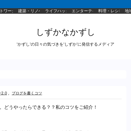
トワーク
建築・リノベ
ライフハック
エンターテイメント
料理・レシピ
地
しずかなかずし
'かずし'の日々の気づきを'しずか'に発信するメディア
2.0
,
ブログを書くコツ
。どうやったらできる？？私のコツをご紹介！