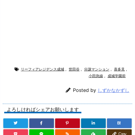
リーフィアレジデンス成城
,
世田谷
,
分譲マンション
,
喜多見
,
小田急線
,
成城学園前
Posted by
しずかなかずし
よろしければシェアお願いします
B!
Copy