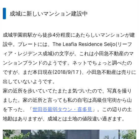
成城に新しいマンション建設中
成城学園前駅から徒歩4分程度にあたらしいマンションが建
設中。プレートには、The Leafia Residence Seijo(リーフ
ィア・レジデンス成城)の文字が。これは小田急不動産のマ
ンションブランドのようです。ネットでちょっと調べたの
ですが、まだ本日現在(2018/9/1７)、小田急不動産は売りに
出していないようです。
家の近所を歩いていてたまたま気づいたので、写真を撮り
ました。家の近所と言っても私の自宅は高級住宅街から山
を下った、「
世田谷最弱タウン・喜多見
」。この辺りの土
地勘はありますが、成城とは土地の値段違い過ぎます。