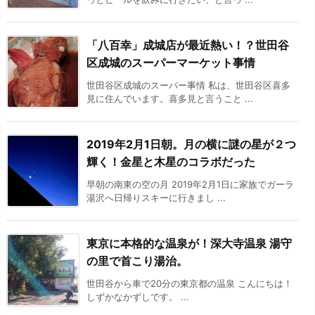
「八百幸」成城店が最近熱い！？世田谷
区成城のスーパーマーケット事情
世田谷区成城のスーパー事情 私は、世田谷区喜多
見に住んでいます。喜多見と言うこと ...
2019年2月1日朝。月の横に謎の星が２つ
輝く！金星と木星のコラボだった
早朝の南東の空の月 2019年2月1日に家族でガーラ
湯沢へ日帰りスキーに行きまし ...
東京に本格的な温泉が！深大寺温泉 湯守
の里で首こり湯治。
世田谷から車で20分の東京都の温泉 こんにちは！
しずかなかずしです。 ...