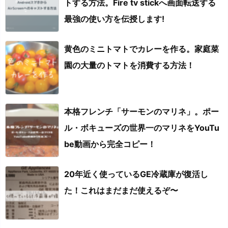
トする方法。Fire tv stickへ画面転送する
最強の使い方を伝授します!
黄色のミニトマトでカレーを作る。家庭菜
園の大量のトマトを消費する方法！
本格フレンチ「サーモンのマリネ」。ポー
ル・ボキューズの世界一のマリネをYouTu
be動画から完全コピー！
20年近く使っているGE冷蔵庫が復活し
た！これはまだまだ使えるぞ〜