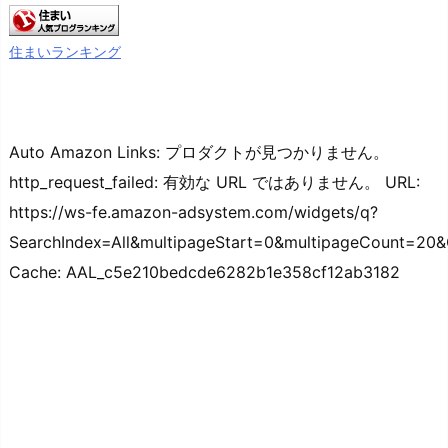
住まいランキング
Auto Amazon Links: プロダクトが見つかりません。
http_request_failed: 有効な URL ではありません。 URL:
https://ws-fe.amazon-adsystem.com/widgets/q?
SearchIndex=All&multipageStart=0&multipageCount=20
Cache: AAL_c5e210bedcde6282b1e358cf12ab3182