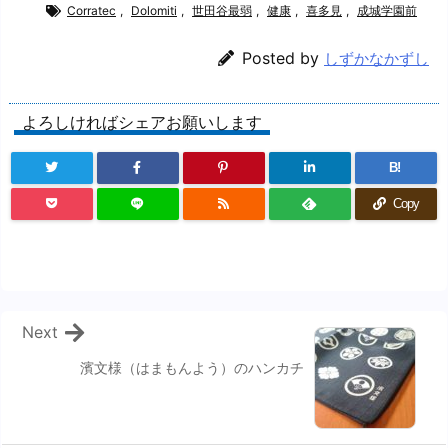
Corratec
,
Dolomiti
,
世田谷最弱
,
健康
,
喜多見
,
成城学園前
Posted by
しずかなかずし
よろしければシェアお願いします
B!
Copy
Next
濱文様（はまもんよう）のハンカチ