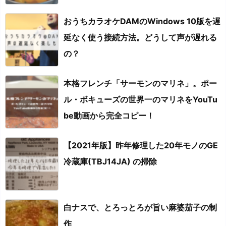
おうちカラオケDAMのWindows 10版を遅
延なく使う接続方法。どうして声が遅れる
の？
本格フレンチ「サーモンのマリネ」。ポー
ル・ボキューズの世界一のマリネをYouTu
be動画から完全コピー！
【2021年版】昨年修理した20年モノのGE
冷蔵庫(TBJ14JA) の掃除
白ナスで、とろっとろが旨い麻婆茄子の制
作