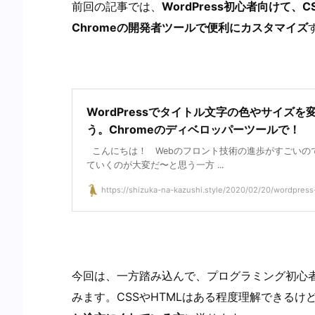
前回の記事では、
WordPress初心者向けて、C
Chromeの開発者ツールで便利にカスタマイズ
WordPressでタイトル文字の色やサイズを
う。Chromeのディベロッパーツールで！
こんにちは！ Webのフロント技術の進歩がすごいの
ていくのが大変だ〜と思う一方 ...
https://shizuka-na-kazushi.style/2020/02/20/wordpress-c
今回は、一方踏み込んで、プログラミング初心
みます。CSSやHTMLはある程度理解できるけ