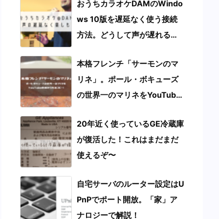
おうちカラオケDAMのWindo
ws 10版を遅延なく使う接続
方法。どうして声が遅れる
の？
本格フレンチ「サーモンのマ
リネ」。ポール・ボキューズ
の世界一のマリネをYouTube
動画から完全コピー！
20年近く使っているGE冷蔵庫
が復活した！これはまだまだ
使えるぞ〜
自宅サーバのルーター設定はU
PnPでポート開放。「家」ア
ナロジーで解説！