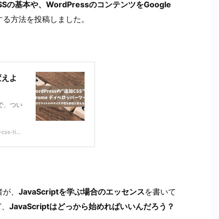
SSの基本や、WordPressのコンテンツをGoogle
する方法を投稿しました。
変えよ
で、つい
ss-ti...
者が、
JavaScriptを学ぶ場合のエッセンス
を書いて
ど、
JavaScriptはどっから始めればいいんだろう？