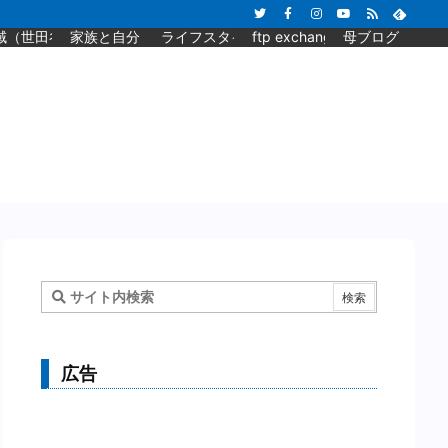
域（世田谷）と旅行
家族と自分
ライフスタイル
ftp exchange blog
母ブログ
広告