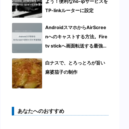
よう！便利なno-ipサービスを
TP-linkルーターに設定
AndroidスマホからAirScree
nへのキャストする方法。Fire
tv stickへ画面転送する最強の
使い方を伝授します!
白ナスで、とろっとろが旨い
麻婆茄子の制作
あなたへのおすすめ