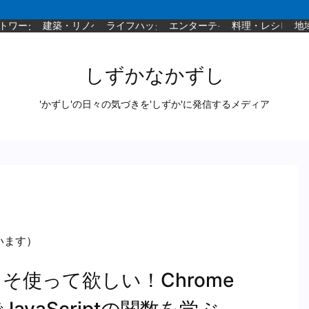
トワーク
建築・リノベ
ライフハック
エンターテイメント
料理・レシピ
地
しずかなかずし
'かずし'の日々の気づきを'しずか'に発信するメディア
います）
使って欲しい！Chrome
vaScriptの関数を学ぶ