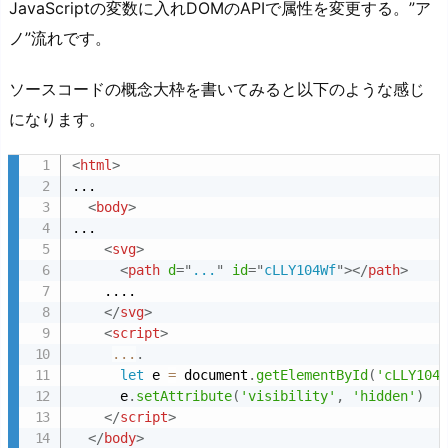
JavaScriptの変数に入れDOMのAPIで属性を変更する。”ア
ノ”流れです。
ソースコードの概念大枠を書いてみると以下のような感じ
になります。
<
html
>
...

<
body
>
...

<
svg
>
<
path
d
=
"
...
"
id
=
"
cLLY104Wf
"
>
</
path
>
    ....

</
svg
>
<
script
>
...
.
let
 e 
=
 document
.
getElementById
(
'cLLY104
      e
.
setAttribute
(
'visibility'
,
'hidden'
)
</
script
>
</
body
>