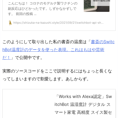
こんにちは！ コロナのモデルナ製ワクチンの
副反応はひどかったです。しずかなかずしで
す。 前回の投稿 ...
https://shizuka-na-kazushi.style/2021/09/21/switchbot-api-sh...
このようにして取り出した私の書斎の温度は「
書斎のSwitc
hBot温度計のデータを使った表現。これはもはや芸術
だ！
」で公開中です。
実際のソースコードをここで説明するにはちょっと長くな
ってしまいますので割愛します。あしからず。
「Works with Alexa認定」Sw
itchBot 温湿度計 デジタル ス
マート家電 高精度 スイス製セ