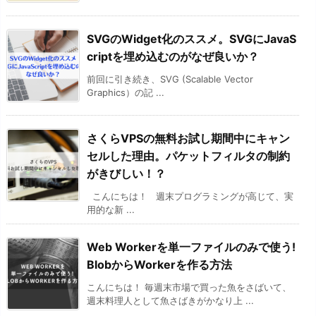
SVGのWidget化のススメ。SVGにJavaS
criptを埋め込むのがなぜ良いか？
前回に引き続き、SVG (Scalable Vector
Graphics）の記 ...
さくらVPSの無料お試し期間中にキャン
セルした理由。パケットフィルタの制約
がきびしい！？
こんにちは！ 週末プログラミングが高じて、実
用的な新 ...
Web Workerを単一ファイルのみで使う!
BlobからWorkerを作る方法
こんにちは！ 毎週末市場で買った魚をさばいて、
週末料理人として魚さばきがかなり上 ...