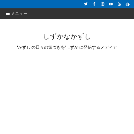
メニュー
しずかなかずし
'かずし'の日々の気づきを'しずか'に発信するメディア