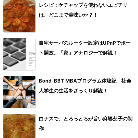
レシピ：ケチャップを使わないエビチリ
は、どこまで美味いか？！
自宅サーバのルーター設定はUPnPでポー
ト開放。「家」アナロジーで解説！
Bond-BBT MBAプログラム体験記。社会
人学生の生活をざっくり解説！
白ナスで、とろっとろが旨い麻婆茄子の制
作