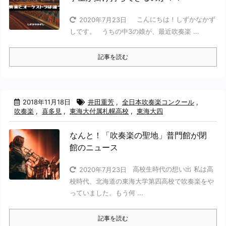
こんにちは！しずかなかず
2020年7月23日
しです。 うちの中3の娘が、最近吹奏楽 ...
記事を読む
2018年11月18日
井田重芳
,
全日本吹奏楽コンクール
,
吹奏楽
,
喜多見
,
東海大付属札幌高校
,
東海大四
なんと！「吹奏楽の聖地」普門館が閉
館のニュース
高校生時代の想い出 私は高
2020年7月23日
校時代、北海道の東海大学第四高校で吹奏楽をや
っていました。もう何 ...
記事を読む