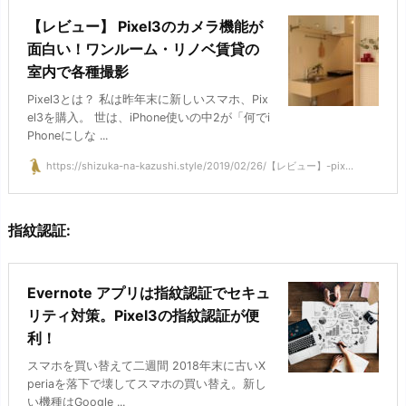
【レビュー】 Pixel3のカメラ機能が
面白い！ワンルーム・リノベ賃貸の
室内で各種撮影
Pixel3とは？ 私は昨年末に新しいスマホ、Pix
el3を購入。 世は、iPhone使いの中2が「何でi
Phoneにしな ...
https://shizuka-na-kazushi.style/2019/02/26/【レビュー】-pix...
指紋認証:
Evernote アプリは指紋認証でセキュ
リティ対策。Pixel3の指紋認証が便
利！
スマホを買い替えて二週間 2018年末に古いX
periaを落下で壊してスマホの買い替え。新し
い機種はGoogle ...