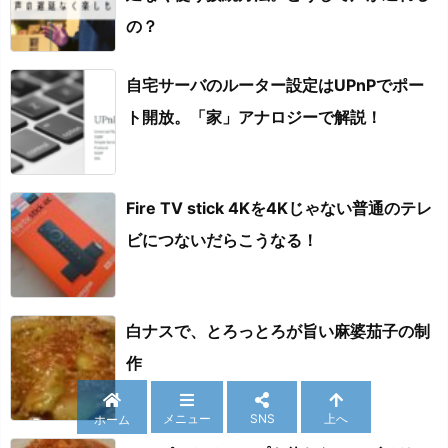
の？
自宅サーバのルーター設定はUPnPでポー
ト開放。「家」アナロジーで解説！
Fire TV stick 4Kを4Kじゃない普通のテレ
ビにつないだらこうなる！
白ナスで、とろっとろが旨い麻婆茄子の制
作
メニュー
SNS
上へ
ホーム