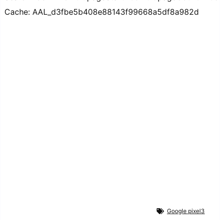
Cache: AAL_d3fbe5b408e88143f99668a5df8a982d
Google pixel3