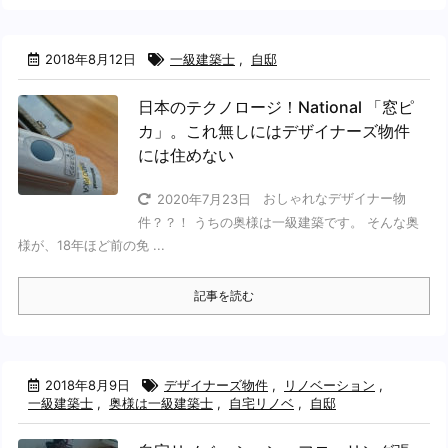
2018年8月12日
一級建築士
,
自邸
日本のテクノロージ！National 「窓ピ
カ」。これ無しにはデザイナーズ物件
には住めない
おしゃれなデザイナー物
2020年7月23日
件？？！ うちの奥様は一級建築です。 そんな奥
様が、18年ほど前の免 ...
記事を読む
2018年8月9日
デザイナーズ物件
,
リノベーション
,
一級建築士
,
奥様は一級建築士
,
自宅リノベ
,
自邸