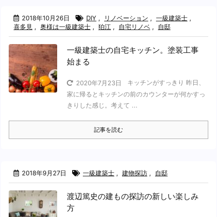
2018年10月26日
DIY
,
リノベーション
,
一級建築士
,
喜多見
,
奥様は一級建築士
,
狛江
,
自宅リノベ
,
自邸
一級建築士の自宅キッチン。塗装工事
始まる
キッチンがすっきり 昨日、
2020年7月23日
家に帰るとキッチンの前のカウンターが何かすっ
きりした感じ。考えて ...
記事を読む
2018年9月27日
一級建築士
,
建物探訪
,
自邸
渡辺篤史の建もの探訪の新しい楽しみ
方