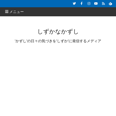
メニュー
しずかなかずし
'かずし'の日々の気づきを'しずか'に発信するメディア