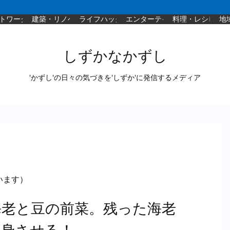
トワーク
建築・リノベ
ライフハック
エンターテイメント
料理・レシピ
地
しずかなかずし
'かずし'の日々の気づきを'しずか'に発信するメディア
います）
海老と豆の前菜。残った海老
変身させる！