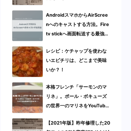
AndroidスマホからAirScree
nへのキャストする方法。Fire
tv stickへ画面転送する最強の
使い方を伝授します!
レシピ：ケチャップを使わな
いエビチリは、どこまで美味
いか？！
本格フレンチ「サーモンのマ
リネ」。ポール・ボキューズ
の世界一のマリネをYouTube
動画から完全コピー！
【2021年版】昨年修理した20