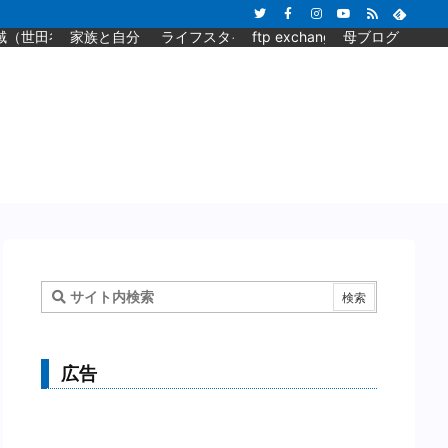
域（世田谷）と旅行
家族と自分
ライフスタイル
ftp exchange blog
母ブログ
広告