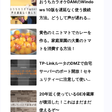
おうちカラオケDAMのWindo
ws 10版を遅延なく使う接続
方法。どうして声が遅れる
の？
黄色のミニトマトでカレーを
作る。家庭菜園の大量のトマ
トを消費する方法！
TP-LinkルータのDMZで自宅
サーバーのポート開放！セキ
ュリティーに注意して使い分
け
20年近く使っているGE冷蔵庫
が復活した！これはまだまだ
使えるぞ〜