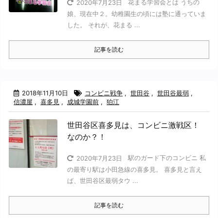
花まる学習会とは うちの
2020年7月23日
娘、現在中２。幼稚園生の頃には塾に通っていま
した。 それが、花まる ...
記事を読む
2018年11月10日
コンビニ戦争
,
世田谷
,
世田谷最弱
,
信濃屋
,
喜多見
,
成城学園前
,
狛江
世田谷区喜多見は、コンビニ激戦区！
なのか？！
駅のガード下のコンビニ 私
2020年7月23日
の最寄り駅は小田急線の喜多見。 喜多見と言え
ば、世田谷区最弱タウ ...
記事を読む