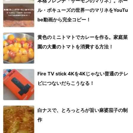
本格フレンチ「サーモンのマリネ」。ポー
ル・ボキューズの世界一のマリネをYouTu
be動画から完全コピー！
黄色のミニトマトでカレーを作る。家庭菜
園の大量のトマトを消費する方法！
Fire TV stick 4Kを4Kじゃない普通のテレ
ビにつないだらこうなる！
白ナスで、とろっとろが旨い麻婆茄子の制
作