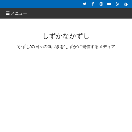
メニュー
しずかなかずし
'かずし'の日々の気づきを'しずか'に発信するメディア