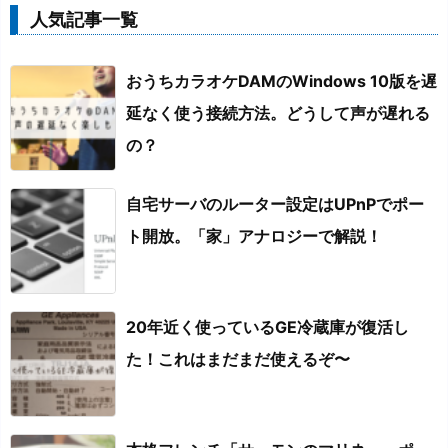
人気記事一覧
おうちカラオケDAMのWindows 10版を遅
延なく使う接続方法。どうして声が遅れる
の？
自宅サーバのルーター設定はUPnPでポー
ト開放。「家」アナロジーで解説！
20年近く使っているGE冷蔵庫が復活し
た！これはまだまだ使えるぞ〜