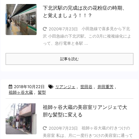
下北沢駅の完成は次の花粉症の時期、
と覚えましょう！！？
小田急線で喜多見から下北
2020年7月23日
沢 小田急線の下北沢駅。この3月に複複線化によ
って、急行電車と各駅 ...
記事を読む
2018年10月22日
リアンジェ
,
世田谷
,
井田重芳
,
祖師ヶ谷大蔵
,
髪型
祖師ヶ谷大蔵の美容室リアンジェで大
胆な髪型に変える
祖師ヶ谷大蔵の行きつけの
2020年7月23日
美容室 私は、月に一度行きつけの美容室に通って