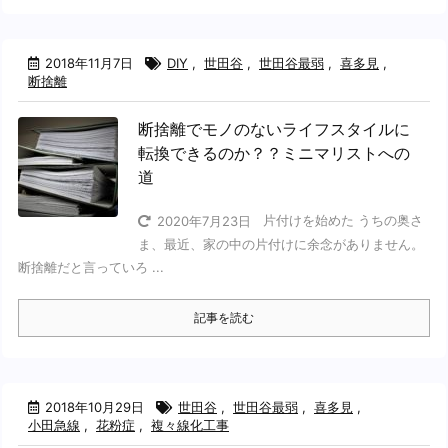
2018年11月7日
DIY
,
世田谷
,
世田谷最弱
,
喜多見
,
断捨離
断捨離でモノのないライフスタイルに
転換できるのか？？ミニマリストへの
道
片付けを始めた うちの奥さ
2020年7月23日
ま、最近、家の中の片付けに余念がありません。
断捨離だと言っていろ ...
記事を読む
2018年10月29日
世田谷
,
世田谷最弱
,
喜多見
,
小田急線
,
花粉症
,
複々線化工事