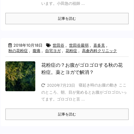
います。小田急の祖師 ...
記事を読む
2018年10月18日
世田谷
,
世田谷最弱
,
喜多見
,
秋の花粉症
,
腹痛
,
自宅ヨガ
,
花粉症
,
高倉内科クリニック
花粉症の？お腹がゴロゴロする秋の花
粉症。薬とヨガで解消？
寝起き時のお腹の動き ここ
2020年7月23日
のところ、朝、目が覚めるとお腹がゴロゴロいっ
てます。ゴロゴロと言 ...
記事を読む