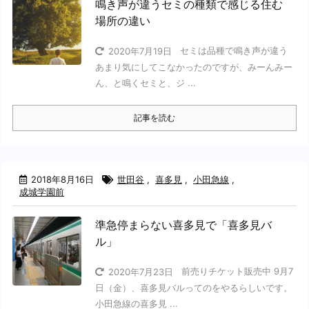
鳴き声が違うセミの種類で感じる住む
場所の違い
セミは品種で鳴き声が違う
2020年7月19日
あまり気にしてこなかったのですが、みーんみー
ん、と鳴くセミと、ジ ...
記事を読む
2018年8月16日
世田谷
,
喜多見
,
小田急線
,
成城学園前
準急停まらない喜多見で「喜多見バ
ル」
前売りチケット販売中 9月7
2020年7月23日
日（金）、喜多見バルってのをやるらしいです。
小田急線の喜多見 ...