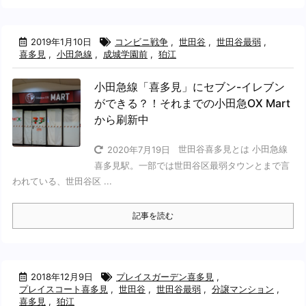
2019年1月10日
コンビニ戦争
,
世田谷
,
世田谷最弱
,
喜多見
,
小田急線
,
成城学園前
,
狛江
小田急線「喜多見」にセブン-イレブン
ができる？！それまでの小田急OX Mart
から刷新中
世田谷喜多見とは 小田急線
2020年7月19日
喜多見駅。一部では世田谷区最弱タウンとまで言
われている、世田谷区 ...
記事を読む
2018年12月9日
プレイスガーデン喜多見
,
プレイスコート喜多見
,
世田谷
,
世田谷最弱
,
分譲マンション
,
喜多見
,
狛江