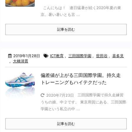
こんにちは！ 連日猛暑が続く2020年夏の東
京。暑い暑いとも言 ...
記事を読む
2019年1月28日
ICT教育
,
三田国際学園
,
世田谷
,
喜多見
,
大橋清貫
偏差値が上がる三田国際学園。持久走
トレーニングもハイテクだった
三田国際学園で持久走練習
2020年7月23日
うちの娘、中２です。 東京用賀にある、三田国際
学園という私立の中 ...
記事を読む