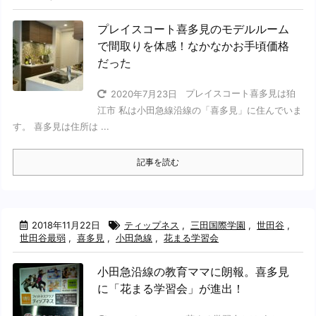
プレイスコート喜多見のモデルルーム
で間取りを体感！なかなかお手頃価格
だった
プレイスコート喜多見は狛
2020年7月23日
江市 私は小田急線沿線の「喜多見」に住んでいま
す。 喜多見は住所は ...
記事を読む
2018年11月22日
ティップネス
,
三田国際学園
,
世田谷
,
世田谷最弱
,
喜多見
,
小田急線
,
花まる学習会
小田急沿線の教育ママに朗報。喜多見
に「花まる学習会」が進出！