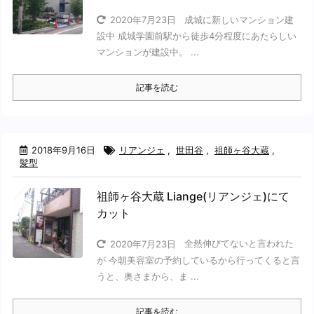
成城に新しいマンション建
2020年7月23日
設中 成城学園前駅から徒歩4分程度にあたらしい
マンションが建設中。 ...
記事を読む
2018年9月16日
リアンジェ
,
世田谷
,
祖師ヶ谷大蔵
,
髪型
祖師ヶ谷大蔵 Liange(リアンジェ)にて
カット
全然伸びてないと言われた
2020年7月23日
が 今朝美容室の予約しているから行ってくると言
うと、奥さまから、ま ...
記事を読む