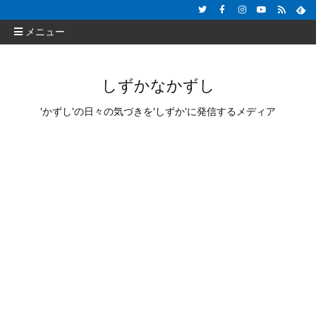
メニュー
しずかなかずし
'かずし'の日々の気づきを'しずか'に発信するメディア