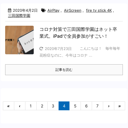
2020年4月2日
AirPlay
,
AirScreen
,
fire tv stick 4K
,
三田国際学園
コロナ対策で三田国際学園はネット卒
業式。iPadで全員参加がすごい！
こんにちは！ 毎年毎年
2020年7月23日
花粉症なのに、今年はコロナ ...
記事を読む
«
‹
1
2
3
4
5
6
7
›
»