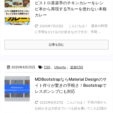
ビストロ喜楽亭のチキンカレーをレシ
ピ本から再現する?!ルーを使わない本格
カレー
こんにちは！ 週末の料理
2020年7月23日
に手間をかけるのが好きなのですが、手間 ...
記事を読む
2020年6月25日
CSS
,
Ubuntu
,
追加CSS
MDBootstrapならMaterial Designのサ
イト作りが驚きの手軽さ！Bootstrapで
レスポンシブにも対応
こんにちは！ 子供の頃から
2022年6月27日
お絵かきは大好きでいつも絵を書いていた記憶が